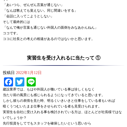
「あいつら、ぜんぜん言葉が通じない」
「なんぼ教えても覚えない。同じ間違いをする」
「会話に入ってこようとしない」
そして最終的には
「なんで俺が言葉も通じない外国人の面倒をみなあかんねん」
ココです。
ココに社長との考えの相違があるのではないかと思います。
実習生を受け入れるに当たって ①
投稿日
2022年1月12日
Facebook
Twitter
Line
建設業界では、もはや外国人が働いている事は珍しくもなく
当たり前の風景にも感じられるようになってきていると思います。
しかし彼らの表情を見た時、明るくいきいきと仕事をしている者もいれば
暗くうつむいたまま仕事をさせられている者も見受けられます。
実習生を自社に受け入れる事を検討されている方は、ほとんどが社長様ではな
いでしょうか？
先行投資をしてでもスタッフを確保したいという思いから