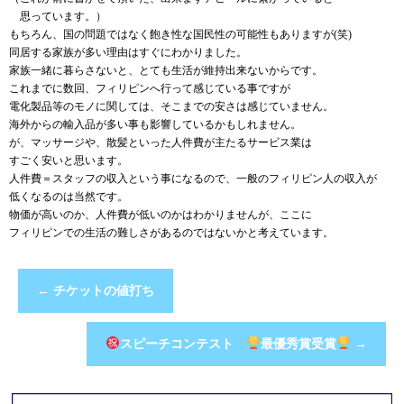
＾
思っています。）
もちろん、国の問題ではなく飽き性な国民性の可能性もありますが(笑)
同居する家族が多い理由はすぐにわかりました。
家族一緒に暮らさないと、とても生活が維持出来ないからです。
これまでに数回、フィリピンへ行って感じている事ですが
電化製品等のモノに関しては、そこまでの安さは感じていません。
海外からの輸入品が多い事も影響しているかもしれません。
が、マッサージや、散髪といった人件費が主たるサービス業は
すごく安いと思います。
人件費＝スタッフの収入という事になるので、一般のフィリピン人の収入が
低くなるのは当然です。
物価が高いのか、人件費が低いのかはわかりませんが、ここに
フィリピンでの生活の難しさがあるのではないかと考えています。
←
チケットの値打ち
スピーチコンテスト
最優秀賞受賞
→